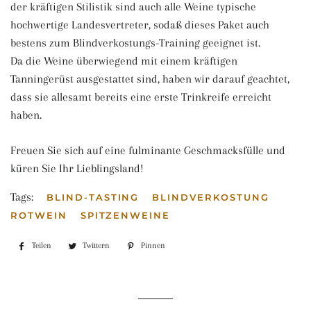
der kräftigen Stilistik sind auch alle Weine typische
hochwertige Landesvertreter, sodaß dieses Paket auch
bestens zum Blindverkostungs-Training geeignet ist.
Da die Weine überwiegend mit einem kräftigen
Tanningerüst ausgestattet sind, haben wir darauf geachtet,
dass sie allesamt bereits eine erste Trinkreife erreicht
haben.
Freuen Sie sich auf eine fulminante Geschmacksfülle und
küren Sie Ihr Lieblingsland!
Tags:
BLIND-TASTING
BLINDVERKOSTUNG
ROTWEIN
SPITZENWEINE
Teilen
Auf
Twittern
Auf
Pinnen
Auf
Facebook
Twitter
Pinterest
teilen
twittern
pinnen