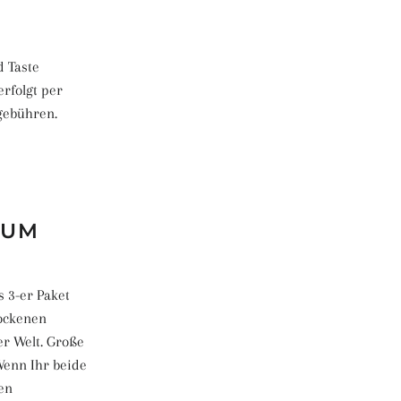
d Taste
erfolgt per
gebühren.
 UM
s 3-er Paket
rockenen
er Welt. Große
Wenn Ihr beide
en