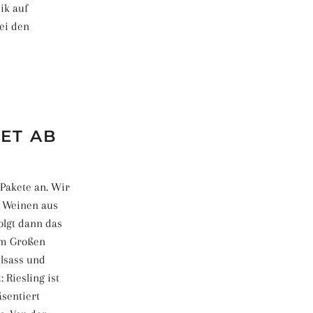
ik auf
ei den
KET AB
 Pakete an. Wir
i Weinen aus
olgt dann das
em Großen
lsass und
 Riesling ist
äsentiert