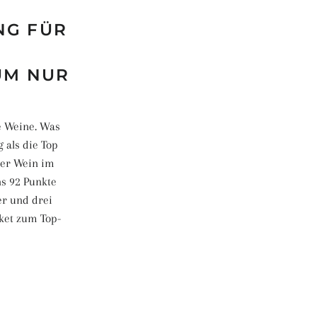
NG FÜR
UM NUR
e Weine. Was
 als die Top
der Wein im
ns 92 Punkte
er und drei
aket zum Top-