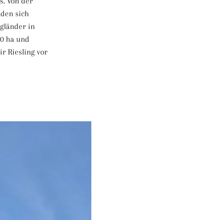
s. Von der
nden sich
ngländer in
00 ha und
ir Riesling vor