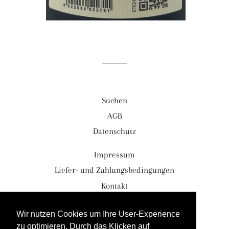
Suchen
AGB
Datenschutz
Impressum
Liefer- und Zahlungsbedingungen
Kontakt
Währung
EUR €
Wir nutzen Cookies um Ihre User-Experience
zu optimieren. Durch das Klicken auf