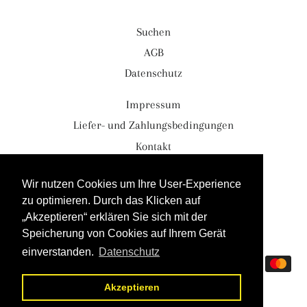
Suchen
AGB
Datenschutz
Impressum
Liefer- und Zahlungsbedingungen
Kontakt
Währung
EUR €
Wir nutzen Cookies um Ihre User-Experience
zu optimieren. Durch das Klicken auf
„Akzeptieren“ erklären Sie sich mit der
© 2026,
Blind-Taste.com
Speicherung von Cookies auf Ihrem Gerät
Powered by Shopify
einverstanden.
Datenschutz
Zahlungsmethoden
Akzeptieren