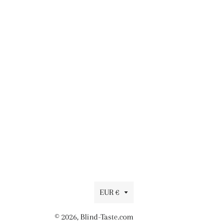
Währung
EUR €
© 2026,
Blind-Taste.com